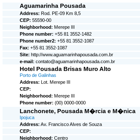
Aguamarinha Pousada
Address:
Rod. PE-
09 Km
8,5
CEP:
55590-00
Neighborhood:
Merepe III
Phone number:
+55 81 3552-1482
Phone number2:
+55 81 3552-1087
Fax:
+55 81 3552-1087
Site:
http://www.aguamarinhapousada.com.br
e-mail:
contato@aguamarinhapousada.com.br
Hotel Pousada
Brisas Muro Alto
Porto de Galinhas
Address:
Lot. Merepe III
CEP:
Neighborhood:
Merepe III
Phone number:
(00) 0000-0000
Lanchonete, Pousada M�rcia e M�nica
Ipojuca
Address:
Av. Francisco Alves de Souza
CEP:
Neighborhood:
Centro