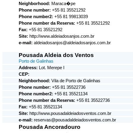
Neighborhood:
Maraca�pe
Phone number:
+55 81 35521292
Phone number2:
+55 81 99813039
Phone number da Reserva:
+55 81 35521292
Fax:
+55 81 35521292
Site:
http://www.aldeiadosanjos.com.br
e-mail:
aldeiadosanjos@aldeiadosanjos.com.br
Pousada Aldeia dos Ventos
Porto de Galinhas
Address:
Lot. Merepe I
CEP:
Neighborhood:
Vila de Porto de Galinhas
Phone number:
+55 81 35522736
Phone number2:
+55 81 35521134
Phone number da Reserva:
+55 81 35522736
Fax:
+55 81 35521134
Site:
http://www.pousadaldeiadosventos.com.br
e-mail:
reservas@pousadaldeiadosventos.com.br
Pousada Ancoradouro