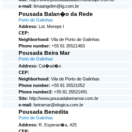
e-mail:
limaangelim@ig.com.br
Pousada Balan�o da Rede
Porto de Galinhas
Address:
Lot. Merepe I
CEP:
Neighborhood:
Vila de Porto de Galinhas
Phone number:
+55 81 35521483
Pousada Beira Mar
Porto de Galinhas
Address:
Cal�ad�o
CEP:
Neighborhood:
Vila de Porto de Galinhas
Phone number:
+55 81 35521052
Phone number2:
+55 81 35521491
Site:
http://www.pousadabeiramar.com.br
e-mail:
beiramar@elogica.com.br
Pousada Benedita
Porto de Galinhas
Address:
R. Esperan�a, 425
CEP: