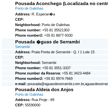
Pousada Aconchego (Localizada no centr
Porto de Galinhas
Address:
R. Esperan�a
CEP:
Neighborhood:
Porto de Galinhas
Phone number:
+55 81 35521303
Phone number2:
+55 81 8877-9330
Pousada �guas de Serrambi
Serrambi
Address:
Praia Ponta de Serrambi - Q. I 1 Lote 15
CEP:
Neighborhood:
Serrambi
Phone number:
+55 81 3551-3337
Phone number da Reserva:
+55 81 3423-4484
Phone number2:
+55 81 9974-7669
e-mail:
pousada@aguasdeserrambi.com.br,aguasdeserra
Pousada Aldeia dos Anjos
Porto de Galinhas
Address:
Rua Proje - 89
CEP:
55590000