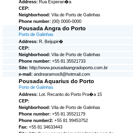
Address:
Rua Esperan�a
CEP:
Neighborhood:
Vila de Porto de Galinhas
Phone number:
(00) 0000-0000
Pousada Angra do Porto
Porto de Galinhas
Address:
R. Beijupir�
CEP:
Neighborhood:
Vila de Porto de Galinhas
Phone number:
+55 81 35521733
Site:
http://www.pousadaangradoporto.com.br
e-mail:
andrearamos8@hotmail.com
Pousada Aquarius do Porto
Porto de Galinhas
Address:
Lot. Recanto do Porto Pra�a 15
CEP:
Neighborhood:
Vila de Porto de Galinhas
Phone number:
+55 81 35521179
Phone number2:
+55 81 99453752
Fax:
+55 81 34633443