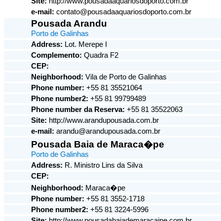
Site:
http://www.pousadaaquariosdoporto.com.br
e-mail:
contato@pousadaaquariosdoporto.com.br
Pousada Arandu
Porto de Galinhas
Address:
Lot. Merepe I
Complemento:
Quadra F2
CEP:
Neighborhood:
Vila de Porto de Galinhas
Phone number:
+55 81 35521064
Phone number2:
+55 81 99799489
Phone number da Reserva:
+55 81 35522063
Site:
http://www.arandupousada.com.br
e-mail:
arandu@arandupousada.com.br
Pousada Baia de Maraca�pe
Porto de Galinhas
Address:
R. Ministro Lins da Silva
CEP:
Neighborhood:
Maraca�pe
Phone number:
+55 81 3552-1718
Phone number2:
+55 81 3224-5996
Site:
http://www.pousadabaiademaracaipe.com.br