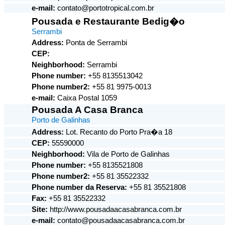
e-mail:
contato@portotropical.com.br
Pousada e Restaurante Bedig�o
Serrambi
Address:
Ponta de Serrambi
CEP:
Neighborhood:
Serrambi
Phone number:
+55 8135513042
Phone number2:
+55 81 9975-0013
e-mail:
Caixa Postal 1059
Pousada A Casa Branca
Porto de Galinhas
Address:
Lot. Recanto do Porto Pra�a 18
CEP:
55590000
Neighborhood:
Vila de Porto de Galinhas
Phone number:
+55 8135521808
Phone number2:
+55 81 35522332
Phone number da Reserva:
+55 81 35521808
Fax:
+55 81 35522332
Site:
http://www.pousadaacasabranca.com.br
e-mail:
contato@pousadaacasabranca.com.br