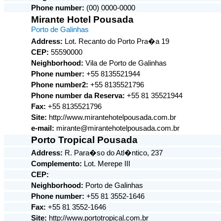
Phone number:
(00) 0000-0000
Mirante Hotel Pousada
Porto de Galinhas
Address:
Lot. Recanto do Porto Pra�a 19
CEP:
55590000
Neighborhood:
Vila de Porto de Galinhas
Phone number:
+55 8135521944
Phone number2:
+55 8135521796
Phone number da Reserva:
+55 81 35521944
Fax:
+55 8135521796
Site:
http://www.mirantehotelpousada.com.br
e-mail:
mirante@mirantehotelpousada.com.br
Porto Tropical Pousada
Address:
R. Para�so do Atl�ntico, 237
Complemento:
Lot. Merepe III
CEP:
Neighborhood:
Porto de Galinhas
Phone number:
+55 81 3552-1646
Fax:
+55 81 3552-1646
Site:
http://www.portotropical.com.br